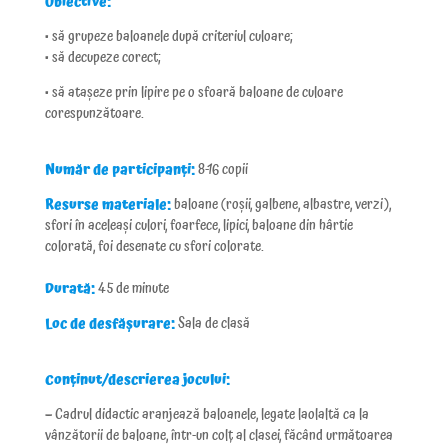
Obiective:
• să grupeze baloanele după criteriul culoare;
• să decupeze corect;
• să atașeze prin lipire pe o sfoară baloane de culoare
corespunzătoare.
Număr de participanți:
8-16 copii
Resurse materiale:
baloane (roșii, galbene, albastre, verzi),
sfori în aceleași culori, foarfece, lipici, baloane din hârtie
colorată, foi desenate cu sfori colorate.
Durată:
45 de minute
Loc de desfășurare:
Sala de clasă
Conținut/descrierea jocului:
–
Cadrul didactic aranjează baloanele, legate laolaltă ca la
vânzătorii de baloane, într-un colț al clasei, făcând următoarea