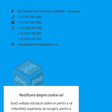
Str. Zborului Nr. 7-9, Sector 3, 030594 – București
(+4) 021 252 4665
(+4) 021 252 7082
(+4) 0725 519 386
(+4) 0726 126 808
(+4) 0723 224 247
jocjocjoc@anastasiapopescu.ro
Notificare despre cookie-uri
Acest website utilizează cookie-uri pentru a vă
îmbunătăți experiența de navigare, pentru a