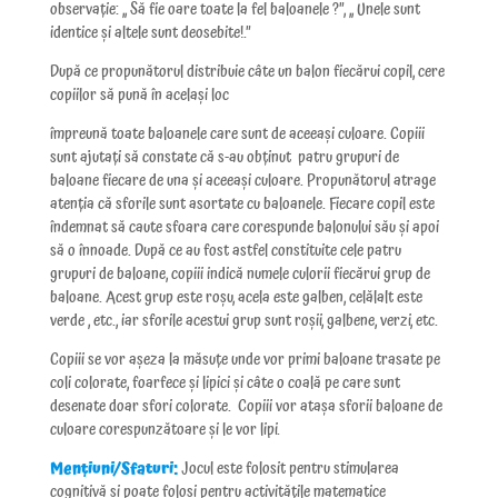
observație: ,, Să fie oare toate la fel baloanele ?”, ,, Unele sunt
identice și altele sunt deosebite!.”
După ce propunătorul distribuie câte un balon fiecărui copil, cere
copiilor să pună în același loc
împreună toate baloanele care sunt de aceeași culoare. Copiii
sunt ajutați să constate că s-au obținut patru grupuri de
baloane fiecare de una și aceeași culoare. Propunătorul atrage
atenția că sforile sunt asortate cu baloanele. Fiecare copil este
îndemnat să caute sfoara care corespunde balonului său și apoi
să o înnoade. După ce au fost astfel constituite cele patru
grupuri de baloane, copiii indică numele culorii fiecărui grup de
baloane. Acest grup este roșu, acela este galben, celălalt este
verde , etc., iar sforile acestui grup sunt roșii, galbene, verzi, etc.
Copiii se vor așeza la măsuțe unde vor primi baloane trasate pe
coli colorate, foarfece și lipici și câte o coală pe care sunt
desenate doar sfori colorate. Copiii vor atașa sforii baloane de
culoare corespunzătoare și le vor lipi.
Mențiuni/Sfaturi:
Jocul este folosit pentru stimularea
cognitivă și poate folosi pentru activitățile matematice