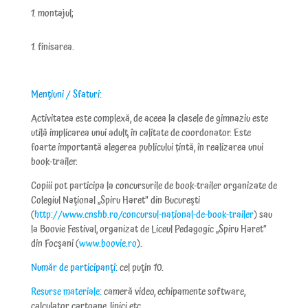
montajul;
finisarea.
Menţiuni / Sfaturi:
Activitatea este complexă, de aceea la clasele de gimnaziu este
utilă implicarea unui adult, în calitate de coordonator. Este
foarte importantă alegerea publicului țintă, în realizarea unui
book-trailer.
Copiii pot participa la concursurile de
book-trailer
organizate de
Colegiul Naţional „Spiru Haret” din Bucureşti
(
http://www.cnshb.ro/concursul-național-de-book-trailer
) sau
la Boovie Festival, organizat de Liceul Pedagogic „Spiru Haret”
din Focşani (
www.boovie.ro
).
Număr de participanţi:
cel puţin 10.
Resurse materiale:
cameră video, echipamente software,
calculator, cartoane, lipici etc.