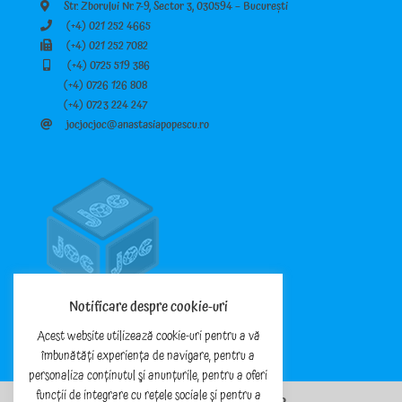
Str. Zborului Nr. 7-9, Sector 3, 030594 – București
(+4) 021 252 4665
(+4) 021 252 7082
(+4) 0725 519 386
(+4) 0726 126 808
(+4) 0723 224 247
jocjocjoc@anastasiapopescu.ro
Notificare despre cookie-uri
Acest website utilizează cookie-uri pentru a vă
îmbunătăți experiența de navigare, pentru a
personaliza conținutul şi anunțurile, pentru a oferi
funcții de integrare cu rețele sociale și pentru a