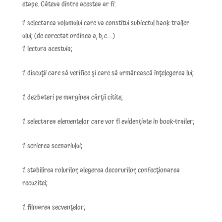
etape. Câteva dintre acestea ar fi:
selectarea volumului care va constitui subiectul baok-trailer-
ului; (de corectat ordinea a, b, c….)
lectura acestuia;
discuţii care să verifice şi care să urmărească înţelegerea lui;
dezbateri pe marginea cărţii citite;
selectarea elementelor care vor fi evidenţiate în book-trailer;
scrierea scenariului;
stabilirea rolurilor, alegerea decorurilor, confecţionarea
recuzitei;
filmarea secvenţelor;