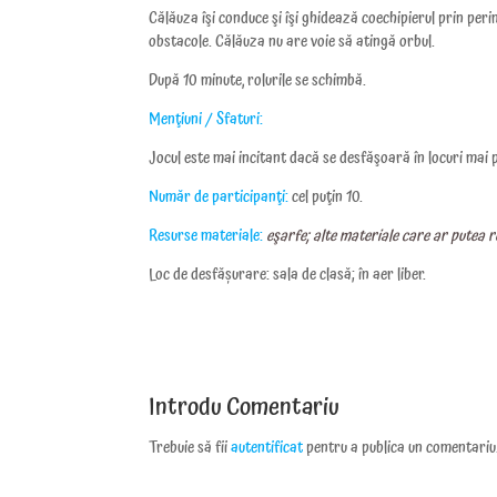
Călăuza îşi conduce şi îşi ghidează coechipierul prin peri
obstacole. Călăuza nu are voie să atingă orbul.
După 10 minute, rolurile se schimbă.
Menţiuni / Sfaturi:
Jocul este mai incitant dacă se desfăşoară în locuri mai p
Număr de participanţi:
cel puţin 10.
Resurse materiale:
eşarfe; alte materiale care ar putea 
Loc de desfășurare: sala de clasă; în aer liber.
Introdu Comentariu
Trebuie să fii
autentificat
pentru a publica un comentariu