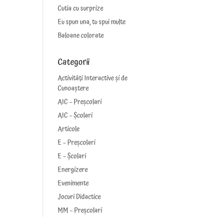
Cutia cu surprize
Eu spun una, tu spui multe
Baloane colorate
Categorii
Activități Interactive și de
Cunoaștere
AIC – Preșcolari
AIC – Școlari
Articole
E – Preșcolari
E – Școlari
Energizere
Evenimente
Jocuri Didactice
MM – Preșcolari