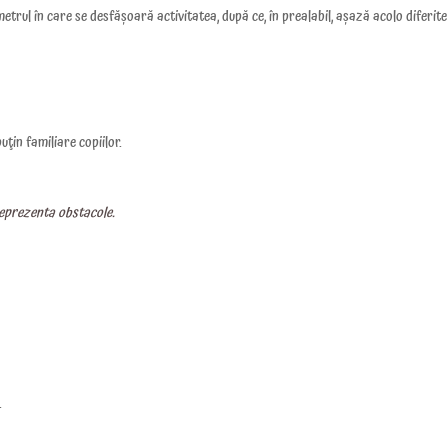
metrul în care se
desfășoară
activitatea, după ce, în prealabil, așază acolo diferite
uţin familiare copiilor.
reprezenta obstacole.
.