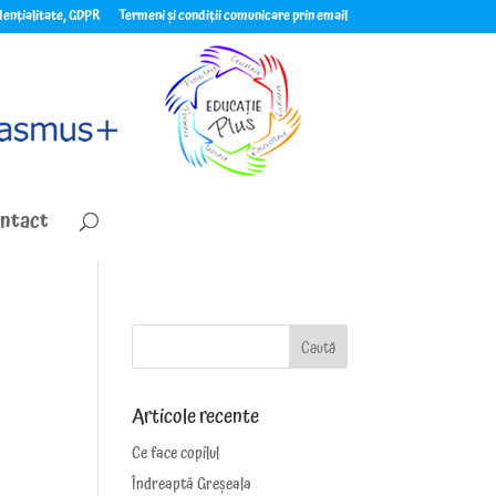
idențialitate, GDPR
Termeni și condiții comunicare prin email
ntact
Articole recente
Ce face copilul
Îndreaptă Greșeala