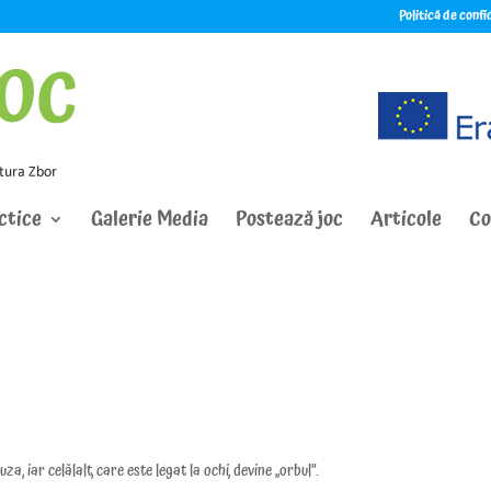
Politică de conf
ctice
Galerie Media
Postează joc
Articole
Co
uza, iar celălalt, care este legat la ochi,
devine
„orbul”.