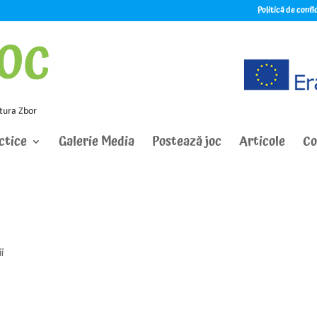
Politică de conf
ctice
Galerie Media
Postează joc
Articole
Co
i