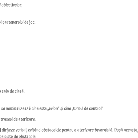
i obiectivelor;
nul partenerului de joc.
în sala de clasă.
se nominalizează cine este „avion” și cine „turnul de control”.
 traseul de aterizare.
ă-l dirijeze verbal, evitând obstacolele pentru o aterizare favorabilă. După aceasta
 pe pista de obstacole.