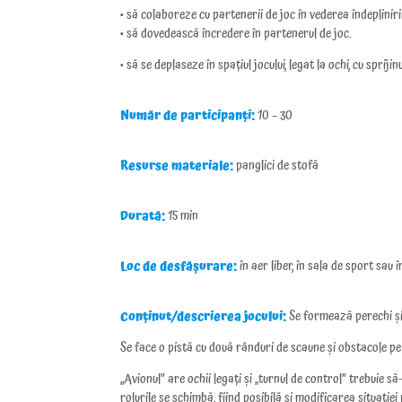
• să colaboreze cu partenerii de joc în vederea îndepliniri
• să
dovedească încredere în partenerul de joc.
• să se deplaseze în spațiul jocului, legat la ochi, cu spriji
Număr de participanți:
10 – 30
Resurse materiale:
panglici de stofă
Durată:
15 min
Loc de desfășurare:
în aer liber, în sala de sport sau 
Conținut/descrierea jocului:
Se formează perechi și 
Se face o pistă cu două rânduri de scaune și obstacole pe
„Avionul” are ochii legați și „turnul de control” trebuie s
rolurile se schimbă, fiind posibilă si modificarea situației