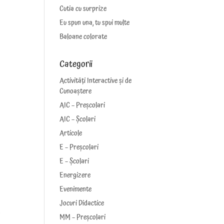
Cutia cu surprize
Eu spun una, tu spui multe
Baloane colorate
Categorii
Activități Interactive și de
Cunoaștere
AIC – Preșcolari
AIC – Școlari
Articole
E – Preșcolari
E – Școlari
Energizere
Evenimente
Jocuri Didactice
,
MM – Preșcolari