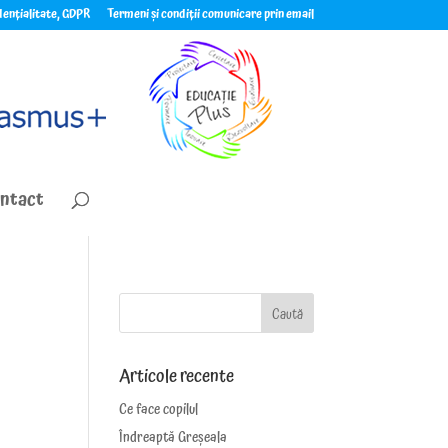
idențialitate, GDPR
Termeni și condiții comunicare prin email
ntact
Articole recente
Ce face copilul
Îndreaptă Greșeala